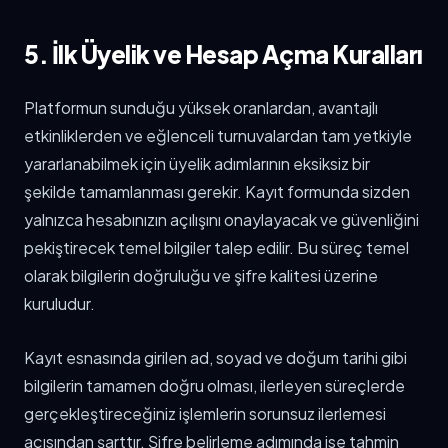
5. İlk Üyelik ve Hesap Açma Kuralları
Platformun sunduğu yüksek oranlardan, avantajlı
etkinliklerden ve eğlenceli turnuvalardan tam yetkiyle
yararlanabilmek için üyelik adımlarının eksiksiz bir
şekilde tamamlanması gerekir. Kayıt formunda sizden
yalnızca hesabınızın açılışını onaylayacak ve güvenliğini
pekiştirecek temel bilgiler talep edilir. Bu süreç temel
olarak bilgilerin doğruluğu ve şifre kalitesi üzerine
kuruludur.
Kayıt esnasında girilen ad, soyad ve doğum tarihi gibi
bilgilerin tamamen doğru olması, ilerleyen süreçlerde
gerçekleştireceğiniz işlemlerin sorunsuz ilerlemesi
açısından şarttır. Şifre belirleme adımında ise tahmin