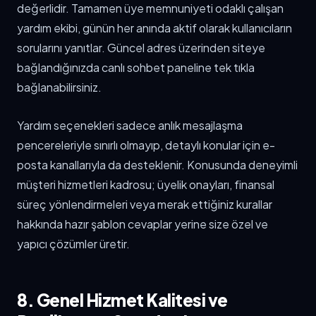
değerlidir. Tamamen üye memnuniyeti odaklı çalışan
yardım ekibi, günün her anında aktif olarak kullanıcıların
sorularını yanıtlar. Güncel adres üzerinden siteye
bağlandığınızda canlı sohbet paneline tek tıkla
bağlanabilirsiniz.
Yardım seçenekleri sadece anlık mesajlaşma
pencereleriyle sınırlı olmayıp, detaylı konular için e-
posta kanallarıyla da desteklenir. Konusunda deneyimli
müşteri hizmetleri kadrosu; üyelik onayları, finansal
süreç yönlendirmeleri veya merak ettiğiniz kurallar
hakkında hazır şablon cevaplar yerine size özel ve
yapıcı çözümler üretir.
8. Genel Hizmet Kalitesi ve