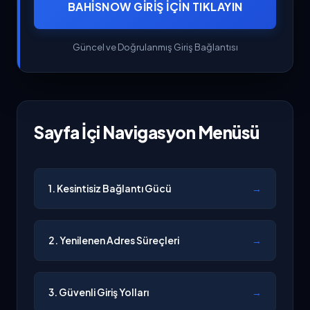
BAHISNOW GIRIŞ İÇIN TIKLAYIN
Güncel ve Doğrulanmış Giriş Bağlantısı
Sayfa İçi Navigasyon Menüsü
1. Kesintisiz Bağlantı Gücü
→
2. Yenilenen Adres Süreçleri
→
3. Güvenli Giriş Yolları
→