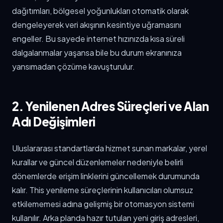
dağıtımları, bölgesel yoğunlukları otomatik olarak
dengeleyerek veri akışının kesintiye uğramasını
engeller. Bu sayede internet hızınızda kısa süreli
dalgalanmalar yaşansa bile bu durum ekranınıza
yansımadan çözüme kavuşturulur.
2. Yenilenen Adres Süreçleri ve Alan
Adı Değişimleri
Uluslararası standartlarda hizmet sunan markalar, yerel
kurallar ve güncel düzenlemeler nedeniyle belirli
dönemlerde erişim linklerini güncellemek durumunda
kalır. This yenileme süreçlerinin kullanıcıları olumsuz
etkilememesi adına gelişmiş bir otomasyon sistemi
kullanılır. Arka planda hazır tutulan yeni giriş adresleri,