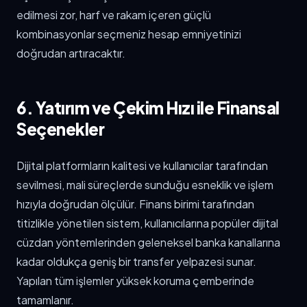
edilmesi zor, harf ve rakam içeren güçlü
kombinasyonlar seçmeniz hesap emniyetinizi
doğrudan artıracaktır.
6. Yatırım ve Çekim Hızı ile Finansal
Seçenekler
Dijital platformların kalitesi ve kullanıcılar tarafından
sevilmesi, mali süreçlerde sunduğu esneklik ve işlem
hızıyla doğrudan ölçülür. Finans birimi tarafından
titizlikle yönetilen sistem, kullanıcılarına popüler dijital
cüzdan yöntemlerinden geleneksel banka kanallarına
kadar oldukça geniş bir transfer yelpazesi sunar.
Yapılan tüm işlemler yüksek koruma çemberinde
tamamlanır.