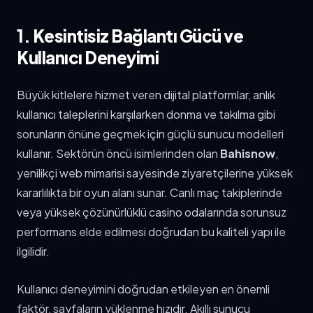
1. Kesintisiz Bağlantı Gücü ve
Kullanıcı Deneyimi
Büyük kitlelere hizmet veren dijital platformlar, anlık
kullanıcı taleplerini karşılarken donma ve takılma gibi
sorunların önüne geçmek için güçlü sunucu modelleri
kullanır. Sektörün öncü isimlerinden olan
Bahisnow
,
yenilikçi web mimarisi sayesinde ziyaretçilerine yüksek
kararlılıkta bir oyun alanı sunar. Canlı maç takiplerinde
veya yüksek çözünürlüklü casino odalarında sorunsuz
performans elde edilmesi doğrudan bu kaliteli yapı ile
ilgilidir.
Kullanıcı deneyimini doğrudan etkileyen en önemli
faktör, sayfaların yüklenme hızıdır. Akıllı sunucu