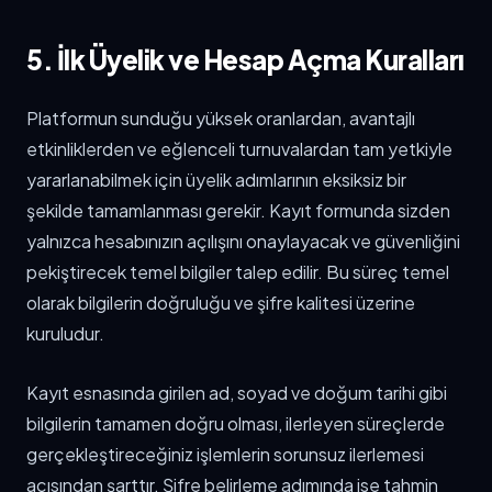
5. İlk Üyelik ve Hesap Açma Kuralları
Platformun sunduğu yüksek oranlardan, avantajlı
etkinliklerden ve eğlenceli turnuvalardan tam yetkiyle
yararlanabilmek için üyelik adımlarının eksiksiz bir
şekilde tamamlanması gerekir. Kayıt formunda sizden
yalnızca hesabınızın açılışını onaylayacak ve güvenliğini
pekiştirecek temel bilgiler talep edilir. Bu süreç temel
olarak bilgilerin doğruluğu ve şifre kalitesi üzerine
kuruludur.
Kayıt esnasında girilen ad, soyad ve doğum tarihi gibi
bilgilerin tamamen doğru olması, ilerleyen süreçlerde
gerçekleştireceğiniz işlemlerin sorunsuz ilerlemesi
açısından şarttır. Şifre belirleme adımında ise tahmin