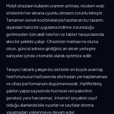
Mobil cihazların kullanım oranının artması, modern web
sitelerinin her ekrana uyumlu olmasını zorunlu kılmıştır.
Tamamen esnek kod bloklarıyla hazırlanan bu tasarım,
dışarıdan harici bir uygulama indirme zorunluluğu
getirmeden tüm akıllı telefon ve tablet tarayıcılarında
akıcı bir şekilde çalışır. Cihazınızın markası ne olursa
olsun, güncel adrese girdiğiniz an ekran yerleşimi
saniyeler içinde otomatik olarak optimize edilir.
Tarayıcı tabanlı çalışan bu sistemin en büyük avantajı,
telefonunuzun hafızasında ekstradan yer kaplamaması
ve cihaz performansını düşürmemesidir. Hafifletilmiş
şablon yapısı sayesinde hücresel veri paketiniz
gereksiz yere harcanmaz. İnternet sinyalinin zayıf
olduğu alanlarda bile oyunlar ve sayfalar donma
yaşamadan yüklenmeye devam eder.