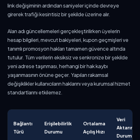
link değişiminin ardından saniyeler içinde devreye
girerek trafiği kesintisiz bir şekilde üzerine alır.
Alan adı güncellemeleri gerçekleştirilirken üyelerin
hesap bilgileri, mevcut bakiyeleri, kupon geçmişleri ve
tanımlı promosyon hakları tamamen güvence altında
tutulur. Tüm verilerin eksiksiz ve senkronize bir şekilde
yeni adrese taşınması, herhangi bir hak kaybı
yaşanmasının önüne geçer. Yapılan rakamsal
değişiklikler kullanıcıların haklarını veya kurumsal hizmet
standartlarını etkilemez.
Veri
Bağlantı
Erişilebilirlik
Ortalama
Aktarım
Türü
Durumu
Açılış Hızı
Durumu