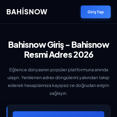
BAHISNOW
Giriş Yap
Bahisnow Giriş - Bahisnow
Resmi Adres 2026
Eğlence dünyasının popüler platformuna anında
ulaşın. Yenilenen adres döngülerini yakından takip
ederek hesaplarınıza kayıpsız ve doğrudan erişim
sağlayın.