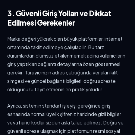
3. Güvenli Giriş Yolları ve Dikkat
Edilmesi Gerekenler
Marka değeri yüksek olan büyük platformlar, internet
ortamında taklit edilmeye çalışılabilir. Bu tarz
durumlardan olumsuz etkilenmemek adına kullanıcıların
giriş yaptıkları bağlantı detaylarına özen göstermesi
gerekir. Tarayıcınızın adres çubuğunda yer alan kilit
simgesi ve güncel bağlantı bilgileri, doğru adreste
olduğunuzu teyit etmenin en pratik yoludur.
Ayrıca, sistemin standart işleyişi gereğince giriş
esnasında normal üyelik şifreniz haricinde gizli bilgiler
veya harici kodlar sizden asla talep edilmez. Doğru ve
güvenli adrese ulaşmak için platformun resmi sosyal