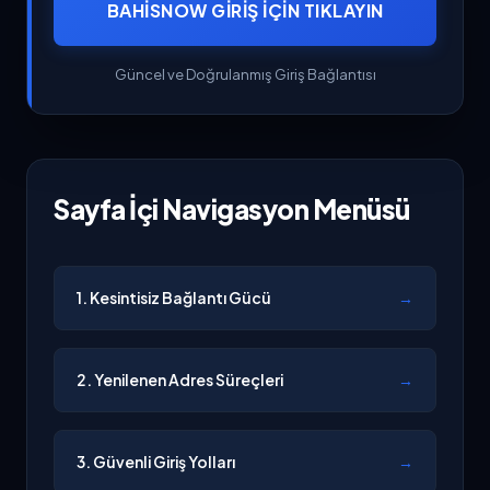
BAHISNOW GIRIŞ İÇIN TIKLAYIN
Güncel ve Doğrulanmış Giriş Bağlantısı
Sayfa İçi Navigasyon Menüsü
1. Kesintisiz Bağlantı Gücü
→
2. Yenilenen Adres Süreçleri
→
3. Güvenli Giriş Yolları
→