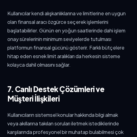
Kullanıcılar kendi alışkanlıklarına ve limitlerine en uygun
olan finansal aracı özgürce seçerek işlemlerini
başlatabilirler. Günün en yoğun saatlerinde dahi işlem
onay sürelerinin minimum seviyelerde tutulması
platformun finansal gücünü gösterir. Farklı bütçelere
hitap eden esnek limit aralıkları da herkesin sisteme
kolayca dahil olmasını sağlar.
7. Canlı Destek Çözümleri ve
Müşteri İlişkileri
Kullanıcıların sistemsel konular hakkında bilgi almak
veya akıllarına takılan soruları iletmek istediklerinde
karşılarında profesyonel bir muhatap bulabilmesi çok