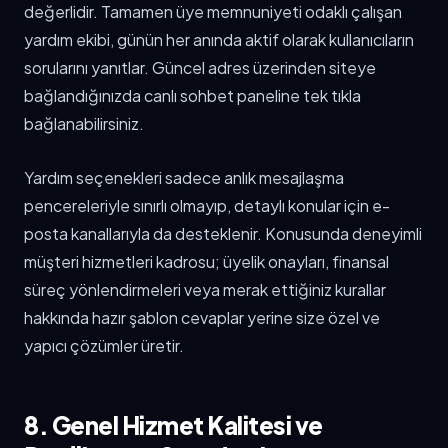
değerlidir. Tamamen üye memnuniyeti odaklı çalışan
yardım ekibi, günün her anında aktif olarak kullanıcıların
sorularını yanıtlar. Güncel adres üzerinden siteye
bağlandığınızda canlı sohbet paneline tek tıkla
bağlanabilirsiniz.
Yardım seçenekleri sadece anlık mesajlaşma
pencereleriyle sınırlı olmayıp, detaylı konular için e-
posta kanallarıyla da desteklenir. Konusunda deneyimli
müşteri hizmetleri kadrosu; üyelik onayları, finansal
süreç yönlendirmeleri veya merak ettiğiniz kurallar
hakkında hazır şablon cevaplar yerine size özel ve
yapıcı çözümler üretir.
8. Genel Hizmet Kalitesi ve