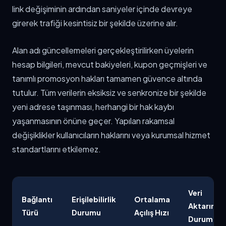
link değişiminin ardından saniyeler içinde devreye
girerek trafiği kesintisiz bir şekilde üzerine alır.
Alan adı güncellemeleri gerçekleştirilirken üyelerin
hesap bilgileri, mevcut bakiyeleri, kupon geçmişleri ve
tanımlı promosyon hakları tamamen güvence altında
tutulur. Tüm verilerin eksiksiz ve senkronize bir şekilde
yeni adrese taşınması, herhangi bir hak kaybı
yaşanmasının önüne geçer. Yapılan rakamsal
değişiklikler kullanıcıların haklarını veya kurumsal hizmet
standartlarını etkilemez.
Veri
Bağlantı
Erişilebilirlik
Ortalama
Aktarım
Türü
Durumu
Açılış Hızı
Durumu