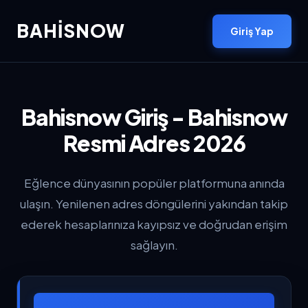
BAHISNOW
Giriş Yap
Bahisnow Giriş - Bahisnow
Resmi Adres 2026
Eğlence dünyasının popüler platformuna anında
ulaşın. Yenilenen adres döngülerini yakından takip
ederek hesaplarınıza kayıpsız ve doğrudan erişim
sağlayın.