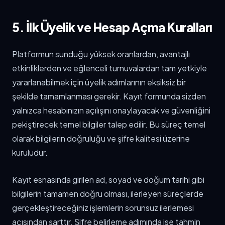
5. İlk Üyelik ve Hesap Açma Kuralları
Platformun sunduğu yüksek oranlardan, avantajlı
etkinliklerden ve eğlenceli turnuvalardan tam yetkiyle
yararlanabilmek için üyelik adımlarının eksiksiz bir
şekilde tamamlanması gerekir. Kayıt formunda sizden
yalnızca hesabınızın açılışını onaylayacak ve güvenliğini
pekiştirecek temel bilgiler talep edilir. Bu süreç temel
olarak bilgilerin doğruluğu ve şifre kalitesi üzerine
kuruludur.
Kayıt esnasında girilen ad, soyad ve doğum tarihi gibi
bilgilerin tamamen doğru olması, ilerleyen süreçlerde
gerçekleştireceğiniz işlemlerin sorunsuz ilerlemesi
açısından şarttır. Şifre belirleme adımında ise tahmin