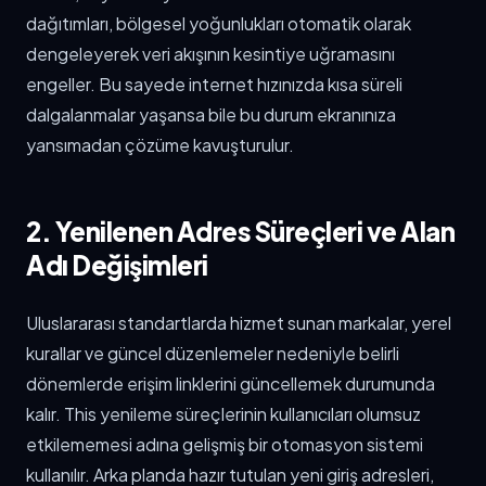
dağıtımları, bölgesel yoğunlukları otomatik olarak
dengeleyerek veri akışının kesintiye uğramasını
engeller. Bu sayede internet hızınızda kısa süreli
dalgalanmalar yaşansa bile bu durum ekranınıza
yansımadan çözüme kavuşturulur.
2. Yenilenen Adres Süreçleri ve Alan
Adı Değişimleri
Uluslararası standartlarda hizmet sunan markalar, yerel
kurallar ve güncel düzenlemeler nedeniyle belirli
dönemlerde erişim linklerini güncellemek durumunda
kalır. This yenileme süreçlerinin kullanıcıları olumsuz
etkilememesi adına gelişmiş bir otomasyon sistemi
kullanılır. Arka planda hazır tutulan yeni giriş adresleri,