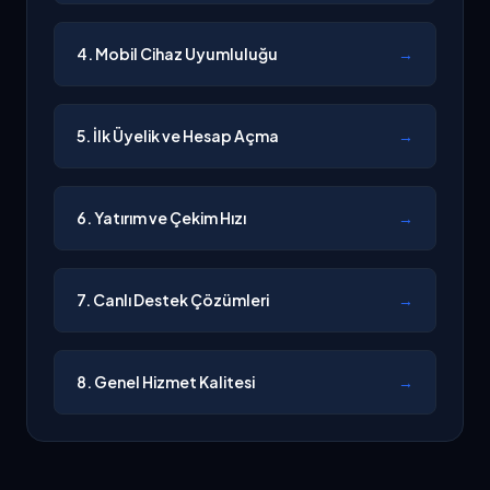
4. Mobil Cihaz Uyumluluğu
→
5. İlk Üyelik ve Hesap Açma
→
6. Yatırım ve Çekim Hızı
→
7. Canlı Destek Çözümleri
→
8. Genel Hizmet Kalitesi
→