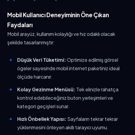
Mobil Kullanıcı Deneyiminin Öne Çıkan
Faydaları
Mobil arayüz, kullanım kolaylığı ve hız odaklı olacak
şekilde tasarlanmıştır:
Düşük Veri Tüketimi:
Optimize edilmiş görsel
ögeler sayesinde mobil internet paketiniz ideal
ölçüde harcanır.
Kolay Gezinme Menüsü:
Tek elinizle rahatça
kontrol edebileceğiniz buton yerleşimleri ve
kategori geçişleri sunar.
Hızlı Önbellek Yapısı:
Sayfaların tekrar tekrar
yüklenmesini önleyen akıllı tarayıcı uyumu.