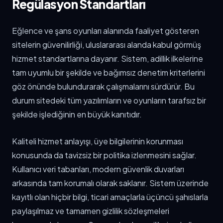
Regülasyon Standartları
Eğlence ve şans oyunları alanında faaliyet gösteren
sitelerin güvenilirliği, uluslararası alanda kabul görmüş
hizmet standartlarına dayanır. Sistem, adillik ilkelerine
tam uyumlu bir şekilde ve bağımsız denetim kriterlerini
göz önünde bulundurarak çalışmalarını sürdürür. Bu
durum sitedeki tüm yazılımların ve oyunların tarafsız bir
şekilde işlediğinin en büyük kanıtıdır.
Kaliteli hizmet anlayışı, üye bilgilerinin korunması
konusunda da tavizsiz bir politika izlenmesini sağlar.
Kullanıcı veri tabanları, modern güvenlik duvarları
arkasında tam korumalı olarak saklanır. Sistem üzerinde
kayıtlı olan hiçbir bilgi, ticari amaçlarla üçüncü şahıslarla
paylaşılmaz ve tamamen gizlilik sözleşmeleri