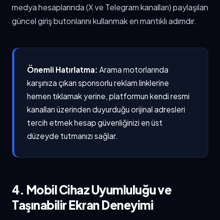
medya hesaplarında (X ve Telegram kanalları) paylaşılan
güncel giriş butonlarını kullanmak en mantıklı adımdır.
Önemli Hatırlatma:
Arama motorlarında
karşınıza çıkan sponsorlu reklam linklerine
hemen tıklamak yerine, platformun kendi resmi
kanalları üzerinden duyurduğu orijinal adresleri
tercih etmek hesap güvenliğinizi en üst
düzeyde tutmanızı sağlar.
4. Mobil Cihaz Uyumluluğu ve
Taşınabilir Ekran Deneyimi