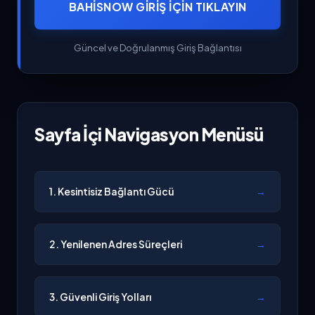
BAHISNOW GIRIŞ İÇIN TIKLAYIN
Güncel ve Doğrulanmış Giriş Bağlantısı
Sayfa İçi Navigasyon Menüsü
1. Kesintisiz Bağlantı Gücü
→
2. Yenilenen Adres Süreçleri
→
3. Güvenli Giriş Yolları
→