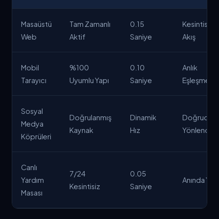
Masaüstü
Tam Zamanlı
0.15
Kesintisiz
Web
Aktif
Saniye
Akış
Mobil
%100
0.10
Anlık
Tarayıcı
Uyumlu Yapı
Saniye
Eşleşme
Sosyal
Doğrulanmış
Dinamik
Doğrudan
Medya
Kaynak
Hız
Yönlendir
Köprüleri
Canlı
7/24
0.05
Yardım
Anında Yanı
Kesintisiz
Saniye
Masası