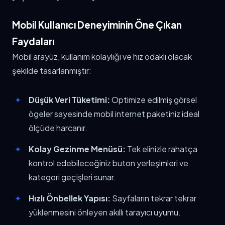
Mobil Kullanıcı Deneyiminin Öne Çıkan
Faydaları
Mobil arayüz, kullanım kolaylığı ve hız odaklı olacak
şekilde tasarlanmıştır:
Düşük Veri Tüketimi:
Optimize edilmiş görsel
ögeler sayesinde mobil internet paketiniz ideal
ölçüde harcanır.
Kolay Gezinme Menüsü:
Tek elinizle rahatça
kontrol edebileceğiniz buton yerleşimleri ve
kategori geçişleri sunar.
Hızlı Önbellek Yapısı:
Sayfaların tekrar tekrar
yüklenmesini önleyen akıllı tarayıcı uyumu.